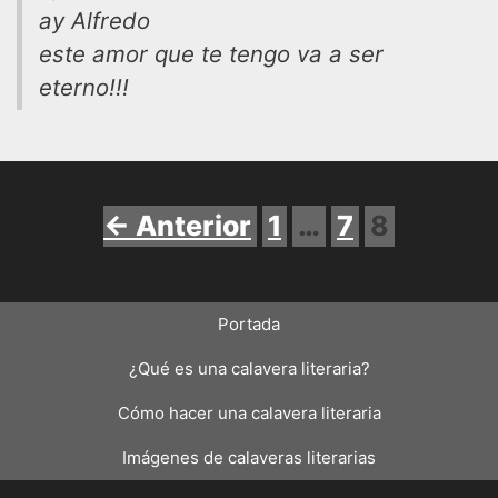
ay Alfredo
este amor que te tengo va a ser
eterno!!!
Página
Página
Página
←
Anterior
1
…
7
8
Portada
¿Qué es una calavera literaria?
Cómo hacer una calavera literaria
Imágenes de calaveras literarias