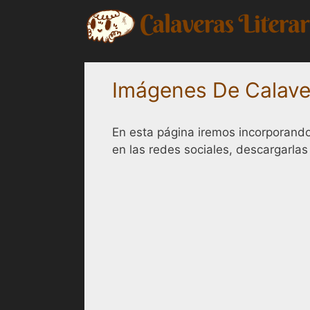
Saltar
al
contenido
Imágenes De Calaver
En esta página iremos incorporando
en las redes sociales, descargarlas 