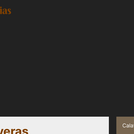
Cala
veras