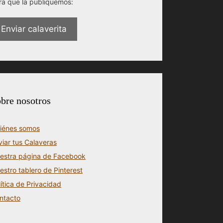
ra que la publiquemos:
Enviar calaverita
bre nosotros
iénes somos
viar tus Calaveras
estra página de Facebook
estro tablero de Pinterest
lítica de Privacidad
ntacto