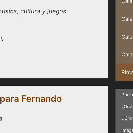
Cala
úsica, cultura y juegos.
Cala
Cala
n,
Calav
Rima
Port
 para Fernando
¿Qué 
a
Cómo 
Imáge