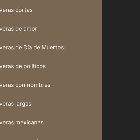
veras cortas
veras de amor
veras de Día de Muertos
veras de políticos
veras con nombres
veras largas
veras mexicanas