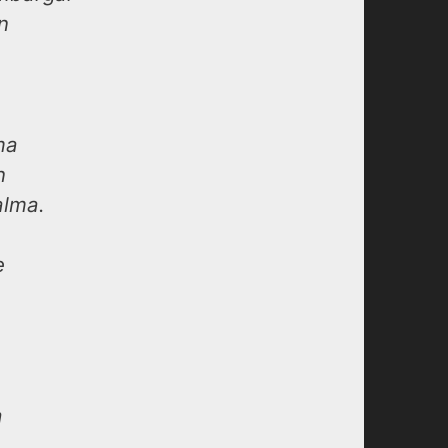
n
ma
n
alma.
e
a