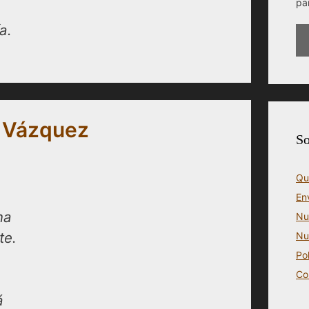
pa
a.
l Vázquez
So
Qu
En
na
Nu
te.
Nu
Po
Co
á