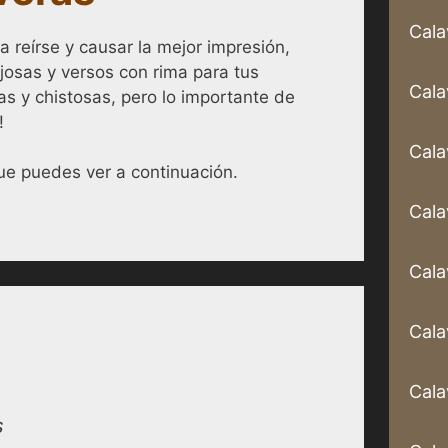
Cala
 reírse y causar la mejor impresión,
josas y versos con rima para tus
Cala
tas y chistosas, pero lo importante de
!
Cala
e puedes ver a continuación.
Cala
Cala
Cala
Cala
s