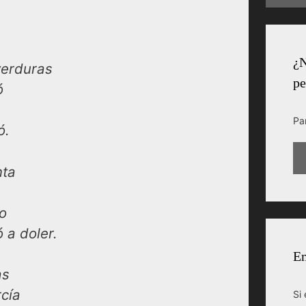
¿N
verduras
pe
ó
Pa
ó.
nta
o
 a doler.
En
as
rcía
Si 