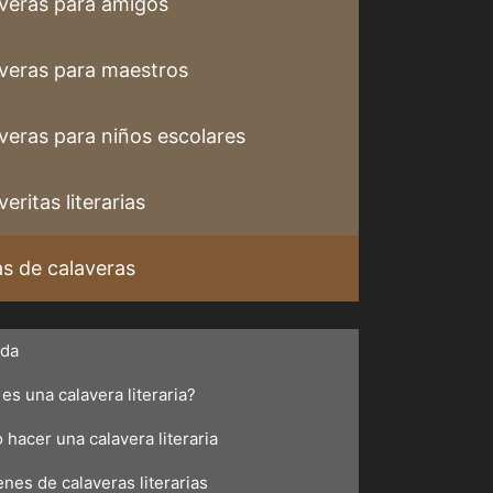
veras para amigos
veras para maestros
veras para niños escolares
eritas literarias
s de calaveras
ada
es una calavera literaria?
hacer una calavera literaria
nes de calaveras literarias