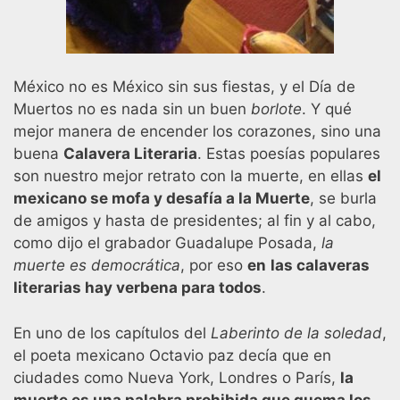
México no es México sin sus fiestas, y el Día de
Muertos no es nada sin un buen
borlote
. Y qué
mejor manera de encender los corazones, sino una
buena
Calavera Literaria
. Estas poesías populares
son nuestro mejor retrato con la muerte, en ellas
el
mexicano se mofa y desafía a la Muerte
, se burla
de amigos y hasta de presidentes; al fin y al cabo,
como dijo el grabador Guadalupe Posada,
la
muerte es democrática
, por eso
en
las calaveras
literarias hay verbena para todos
.
En uno de los capítulos del
Laberinto de la soledad
,
el poeta mexicano Octavio paz decía que en
ciudades como Nueva York, Londres o París,
la
muerte es una palabra prohibida que quema los