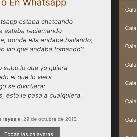
do En Whatsapp
Cala
hatsapp estaba chateando
Cala
le estaba reclamando
ce, donde ella andaba bailando;
Cala
 no vio que andaba tomando?
Cala
o subo lo que yo quiera
do el que lo viera
Cala
go se divirtiera;
s, esto le pasa a cualquiera.
Cala
s reyes
el 29 de octubre de 2016.
Cala
Todas las calaveras