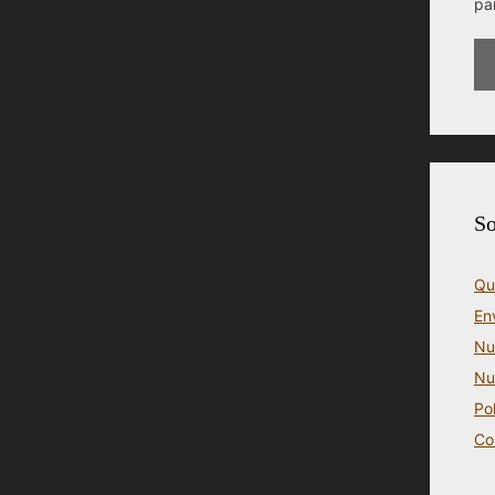
pa
So
Qu
En
Nu
Nu
Po
Co