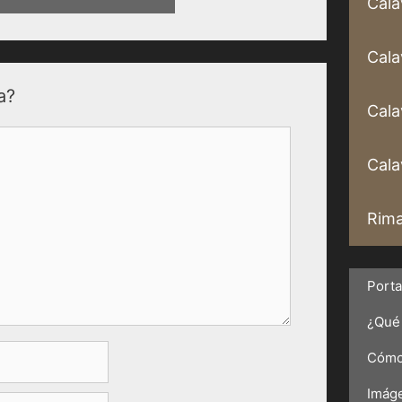
Cala
Cala
a?
Cala
Calav
Rima
Port
¿Qué 
Cómo 
Imáge