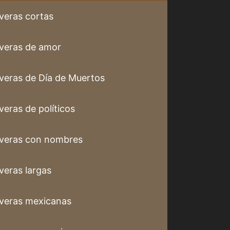
veras cortas
veras de amor
veras de Día de Muertos
veras de políticos
veras con nombres
veras largas
veras mexicanas