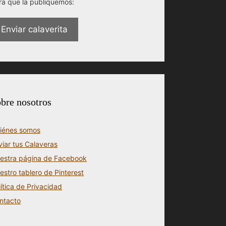
ra que la publiquemos:
Enviar calaverita
bre nosotros
iénes somos
viar tus Calaveras
estra página de Facebook
estro tablero de Pinterest
lítica de Privacidad
ntacto