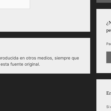
¿N
pe
Pa
reproducida en otros medios, siempre que
esta fuente original.
En
Si 