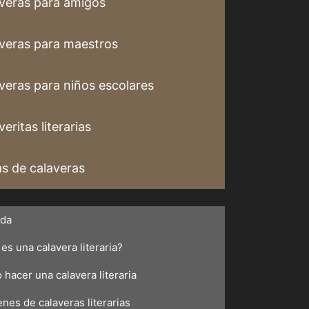
veras para amigos
veras para maestros
veras para niños escolares
eritas literarias
s de calaveras
ada
es una calavera literaria?
hacer una calavera literaria
nes de calaveras literarias