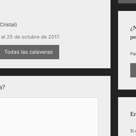
ristal)
¿N
pe
el 25 de octubre de 2017.
Todas las calaveras
Pa
a?
En
Si 