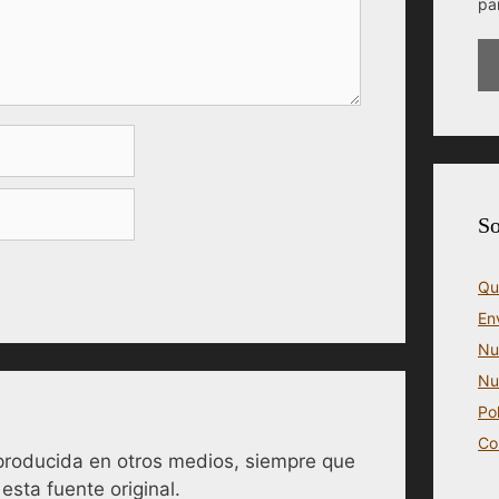
pa
So
Qu
En
Nu
Nu
Po
Co
reproducida en otros medios, siempre que
esta fuente original.