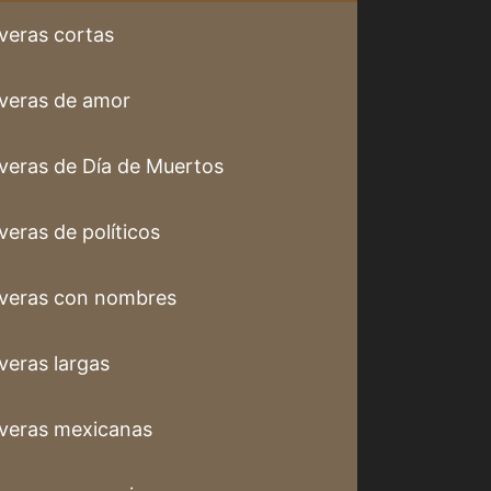
veras cortas
veras de amor
veras de Día de Muertos
veras de políticos
veras con nombres
veras largas
veras mexicanas