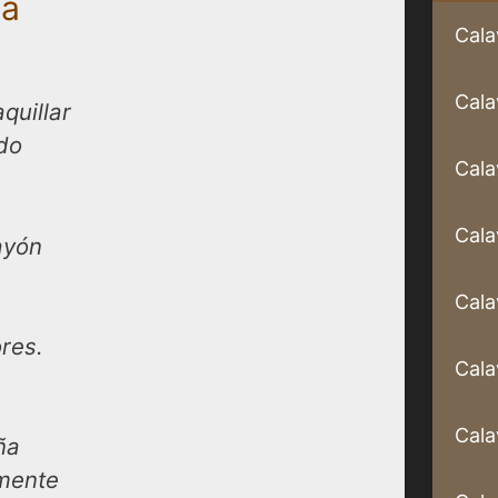
da
Cala
Cala
quillar
ado
Cala
Cala
ayón
Cala
res.
Cala
Cala
ña
emente