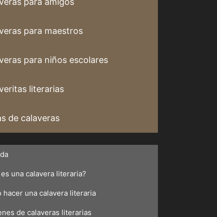
veras para amigos
veras para maestros
veras para niños escolares
eritas literarias
s de calaveras
ada
es una calavera literaria?
hacer una calavera literaria
nes de calaveras literarias