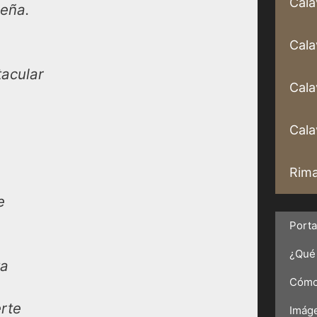
Cala
ueña.
Cala
tacular
Cala
Calav
Rima
e
Port
¿Qué 
ta
Cómo 
erte
Imáge