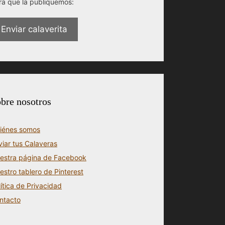
ra que la publiquemos:
Enviar calaverita
bre nosotros
iénes somos
viar tus Calaveras
estra página de Facebook
estro tablero de Pinterest
lítica de Privacidad
ntacto