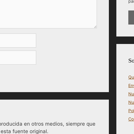
pa
So
Qu
En
Nu
Nu
Po
Co
reproducida en otros medios, siempre que
esta fuente original.