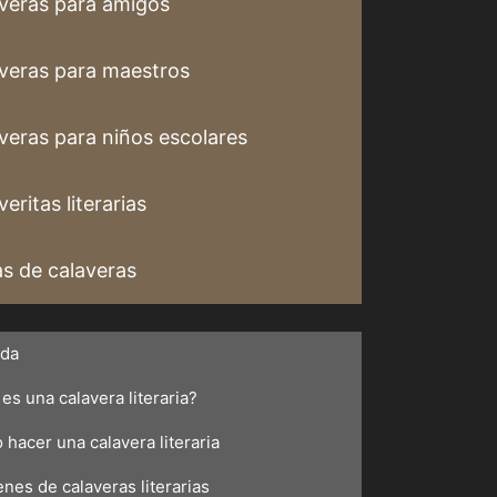
veras para amigos
veras para maestros
veras para niños escolares
eritas literarias
s de calaveras
ada
es una calavera literaria?
hacer una calavera literaria
nes de calaveras literarias