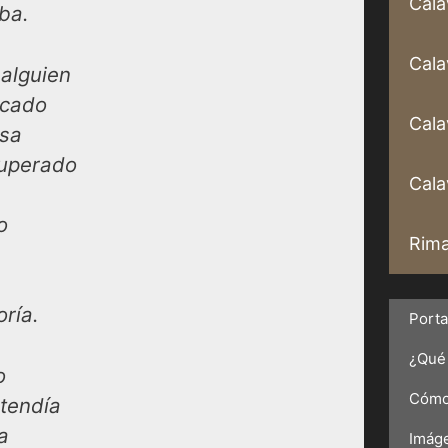
Cala
ba.
Cala
alguien
icado
Cala
osa
superado
Calav
o
Rima
oría.
Port
¿Qué 
o
Cómo 
tendía
a
Imáge