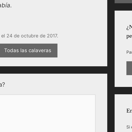
abía.
¿N
pe
el 24 de octubre de 2017.
Todas las calaveras
Pa
a?
En
Si 