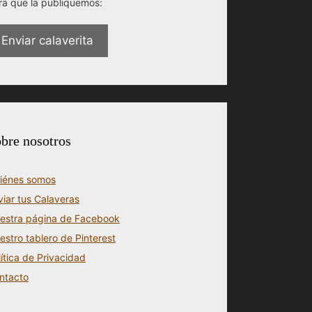
ra que la publiquemos:
Enviar calaverita
bre nosotros
iénes somos
viar tus Calaveras
estra página de Facebook
estro tablero de Pinterest
lítica de Privacidad
ntacto