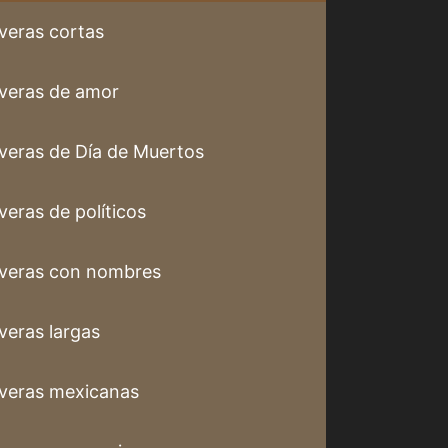
veras cortas
veras de amor
veras de Día de Muertos
veras de políticos
veras con nombres
veras largas
veras mexicanas