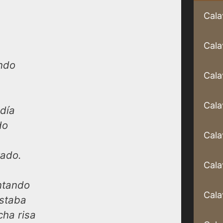
Cala
Cala
ndo
Cala
Cala
ndía
do
Cala
tado.
Cala
untando
Cala
estaba
cha risa