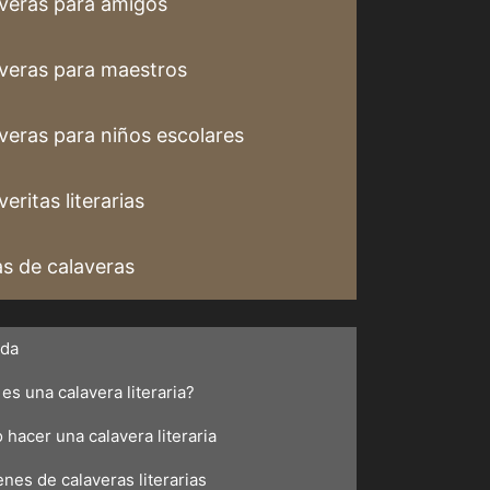
veras para amigos
veras para maestros
veras para niños escolares
eritas literarias
s de calaveras
ada
es una calavera literaria?
hacer una calavera literaria
nes de calaveras literarias