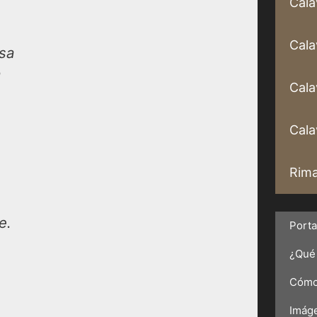
Cala
Cala
sa
a
Cala
Calav
Rima
e.
Port
¿Qué 
Cómo 
Imáge