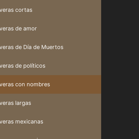
veras cortas
veras de amor
veras de Día de Muertos
veras de políticos
veras con nombres
veras largas
veras mexicanas