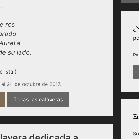
.
e res
¿N
parado
pe
Aurelia
e su lado.
Pa
ristal)
el 24 de octubre de 2017.
Todas las calaveras
En
Si 
lavera dedicada a