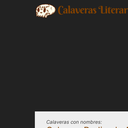
Saltar
al
contenido
Calaveras con nombres: