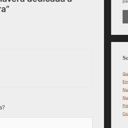
pa
ra”
So
Qu
En
Nu
Nu
Po
a?
Co