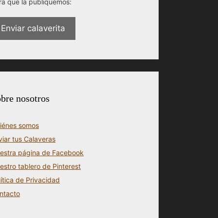
ra que la publiquemos:
Enviar calaverita
bre nosotros
iénes somos
viar tus Calaveras
estra página de Facebook
estro tablero de Pinterest
lítica de Privacidad
ntacto