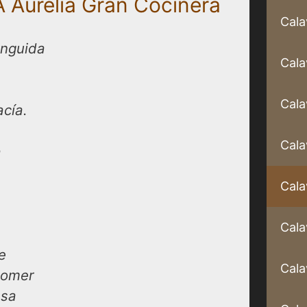
 Aurelia Gran Cocinera
Cala
inguida
Cala
Cala
cía.
Cala
a
Cala
Cala
e
Cala
comer
asa