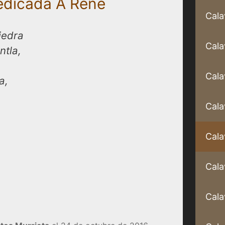
Dedicada A René
Cala
iedra
Cala
ntla,
Cala
a,
Cala
Cala
Cala
Cala