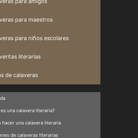
veras para amigos
veras para maestros
veras para niños escolares
eritas literarias
s de calaveras
ada
es una calavera literaria?
hacer una calavera literaria
nes de calaveras literarias