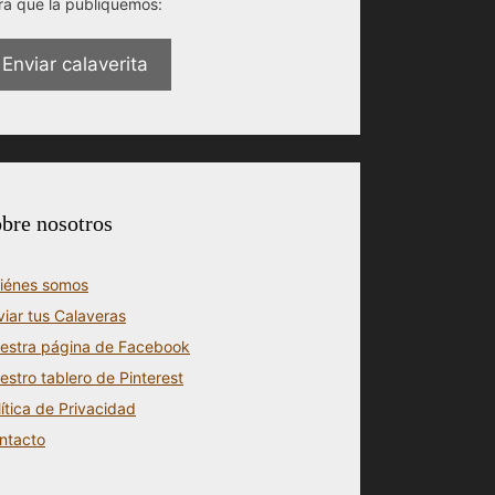
ra que la publiquemos:
Enviar calaverita
bre nosotros
iénes somos
viar tus Calaveras
estra página de Facebook
estro tablero de Pinterest
lítica de Privacidad
ntacto