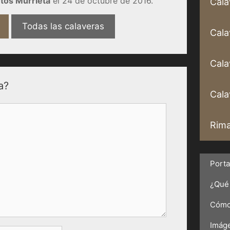
tos Murrieta
el 24 de octubre de 2016.
Cala
Todas las calaveras
Cala
Cala
a?
Calav
Rima
Port
¿Qué 
Cómo 
Imáge