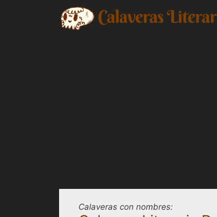
Saltar
al
contenido
Calaveras con nombres: