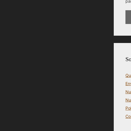
pa
So
Qu
En
Nu
Nu
Po
Co