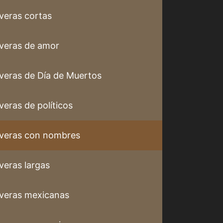
veras cortas
veras de amor
veras de Día de Muertos
veras de políticos
veras con nombres
veras largas
veras mexicanas