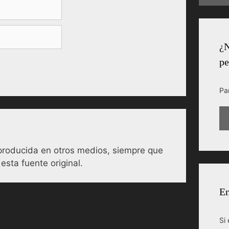
¿N
pe
Pa
reproducida en otros medios, siempre que
esta fuente original.
En
Si 