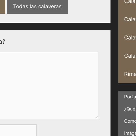
Cala
Todas las calaveras
Cala
Cala
a?
Calav
Rima
Port
¿Qué 
Cómo 
Imáge