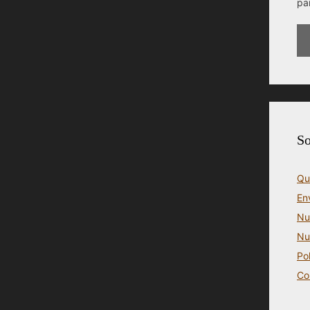
pa
So
Qu
En
Nu
Nu
Po
Co