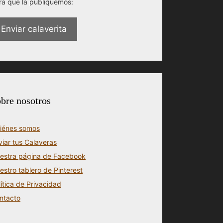
ra que la publiquemos:
Enviar calaverita
bre nosotros
iénes somos
viar tus Calaveras
estra página de Facebook
estro tablero de Pinterest
lítica de Privacidad
ntacto