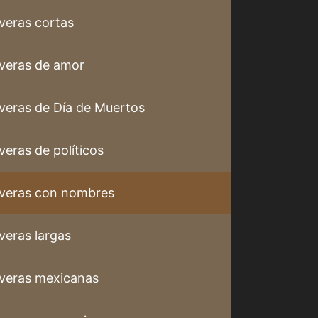
veras cortas
veras de amor
veras de Día de Muertos
veras de políticos
veras con nombres
veras largas
veras mexicanas