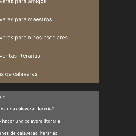
veras para amigos
veras para maestros
veras para niños escolares
eritas literarias
s de calaveras
ada
es una calavera literaria?
hacer una calavera literaria
nes de calaveras literarias