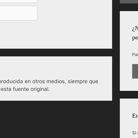
¿N
pe
Pa
reproducida en otros medios, siempre que
esta fuente original.
En
Si 