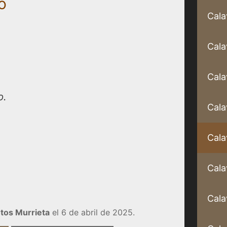
o
Cala
Cala
Cala
o.
Cala
Cala
Cala
Cala
tos Murrieta
el 6 de abril de 2025.