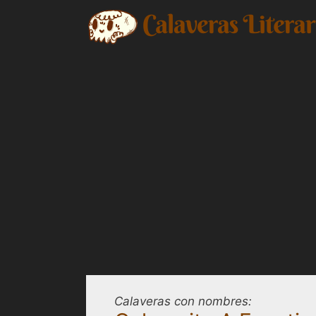
Saltar
al
contenido
Calaveras con nombres: