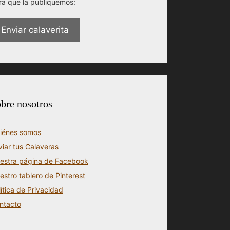
ra que la publiquemos:
Enviar calaverita
bre nosotros
iénes somos
viar tus Calaveras
estra página de Facebook
estro tablero de Pinterest
lítica de Privacidad
ntacto