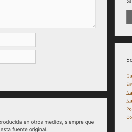
pa
So
Qu
En
Nu
Nu
Po
Co
reproducida en otros medios, siempre que
esta fuente original.