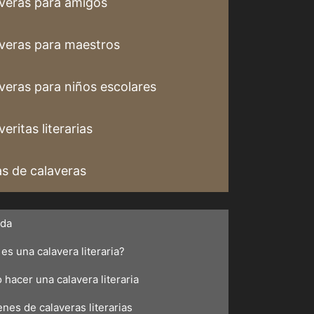
veras para amigos
veras para maestros
veras para niños escolares
eritas literarias
s de calaveras
ada
es una calavera literaria?
hacer una calavera literaria
nes de calaveras literarias