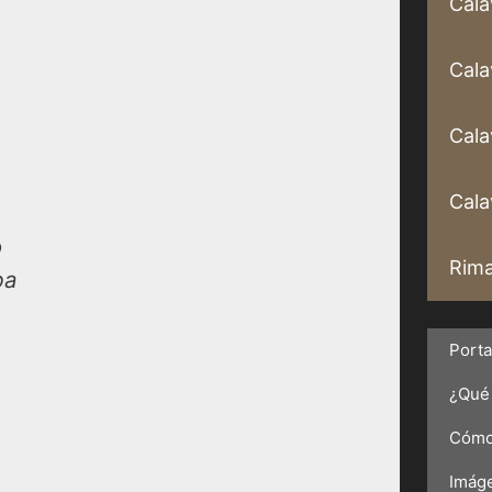
Cala
Cala
Cala
Calav
o
Rima
ba
Port
¿Qué 
Cómo 
Imáge