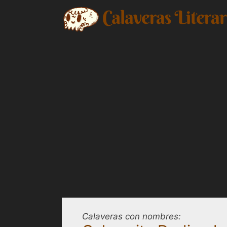
Saltar
al
contenido
Calaveras con nombres: