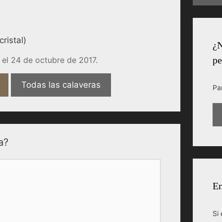
ristal)
¿N
pe
el 24 de octubre de 2017.
Todas las calaveras
Pa
a?
En
Si 