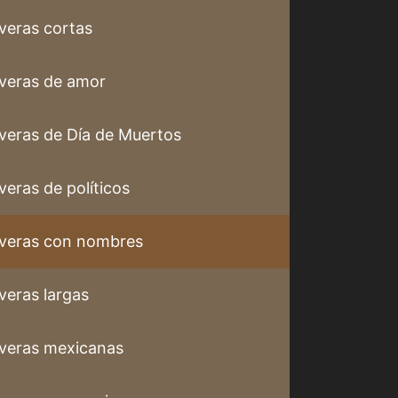
veras cortas
veras de amor
veras de Día de Muertos
veras de políticos
veras con nombres
veras largas
veras mexicanas