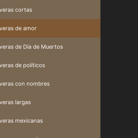
veras cortas
veras de amor
veras de Día de Muertos
veras de políticos
veras con nombres
veras largas
veras mexicanas