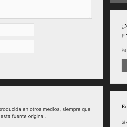
¿N
pe
Pa
En
reproducida en otros medios, siempre que
esta fuente original.
Si 