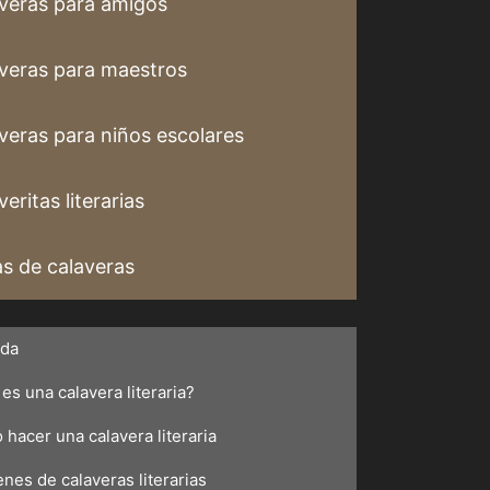
veras para amigos
veras para maestros
veras para niños escolares
eritas literarias
s de calaveras
ada
es una calavera literaria?
hacer una calavera literaria
nes de calaveras literarias