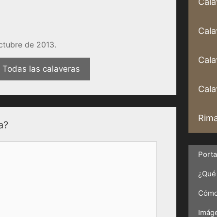
Cala
Cala
ctubre de 2013.
Cala
Todas las calaveras
Calav
Rima
a?
Port
¿Qué 
Cómo 
Imáge