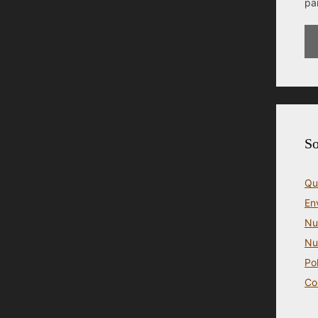
pa
So
Qu
En
Nu
Nu
Po
Co