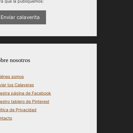
ra que la publiquemos:
Enviar calaverita
bre nosotros
iénes somos
viar tus Calaveras
estra página de Facebook
estro tablero de Pinterest
lítica de Privacidad
ntacto