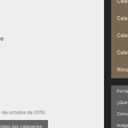
Cala
Cala
Cala
te
Calav
Rima
Port
¿Qué 
 de octubre de 2010.
Cómo 
Imáge
odas las calaveras