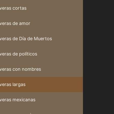
veras cortas
veras de amor
veras de Día de Muertos
veras de políticos
veras con nombres
veras largas
veras mexicanas