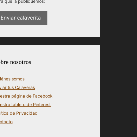
ra que la publiquemos:
Enviar calaverita
bre nosotros
iénes somos
viar tus Calaveras
estra página de Facebook
estro tablero de Pinterest
lítica de Privacidad
ntacto