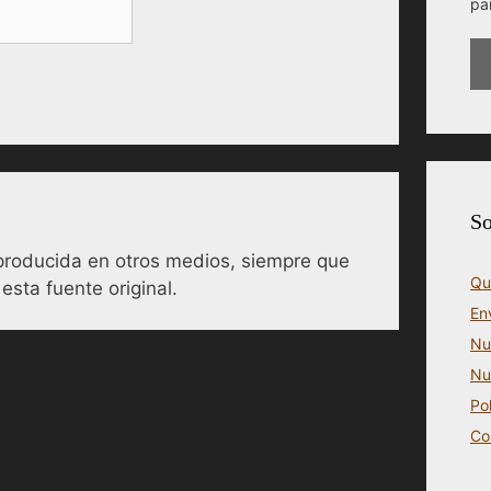
pa
So
reproducida en otros medios, siempre que
Qu
esta fuente original.
En
Nu
Nu
Po
Co