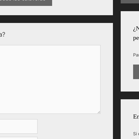
¿N
a?
pe
Pa
En
Si 