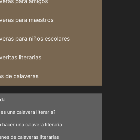
veras para amigos
veras para maestros
veras para niños escolares
eritas literarias
s de calaveras
ada
es una calavera literaria?
hacer una calavera literaria
nes de calaveras literarias