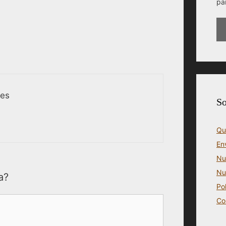
pa
des
So
Qu
En
Nu
Nu
a?
Po
Co