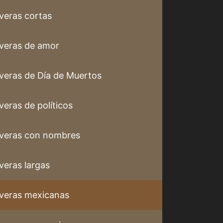
veras cortas
veras de amor
veras de Día de Muertos
veras de políticos
veras con nombres
veras largas
veras mexicanas