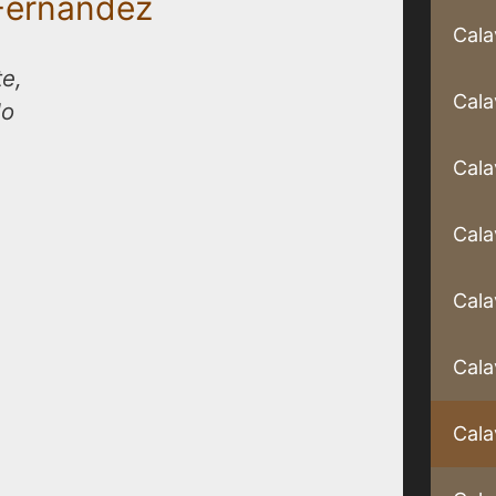
 Fernández
Cala
e,
Cala
lo
Cala
Cala
Cala
Cala
Cala