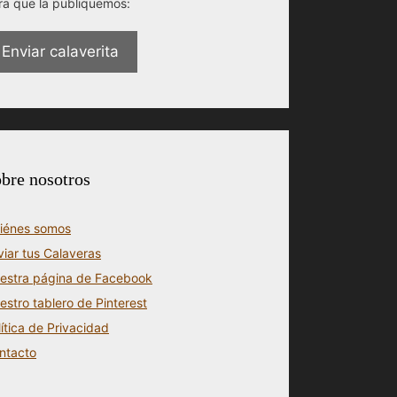
ra que la publiquemos:
Enviar calaverita
bre nosotros
iénes somos
viar tus Calaveras
estra página de Facebook
estro tablero de Pinterest
lítica de Privacidad
ntacto