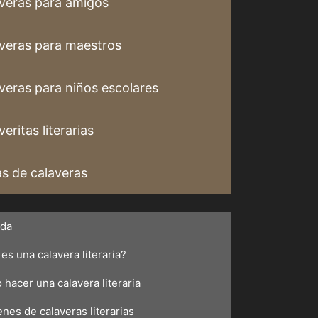
veras para amigos
veras para maestros
veras para niños escolares
eritas literarias
s de calaveras
ada
es una calavera literaria?
hacer una calavera literaria
nes de calaveras literarias