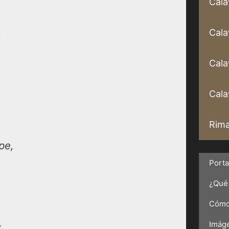
Cala
Cala
Cala
Calav
Rima
pe,
Port
¿Qué 
Cómo 
,
Imáge