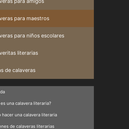
veras para amigos
veras para maestros
veras para niños escolares
eritas literarias
s de calaveras
ada
es una calavera literaria?
hacer una calavera literaria
nes de calaveras literarias