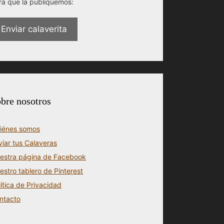
ra que la publiquemos:
Enviar calaverita
bre nosotros
iénes somos
viar tus Calaveras
estra página de Facebook
estro tablero de Pinterest
lítica de Privacidad
ntacto