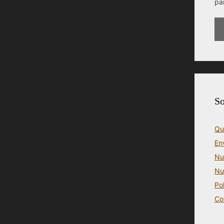
pa
So
Qu
En
Nu
Nu
Po
Co