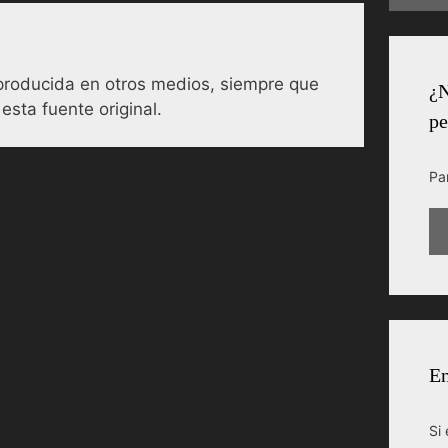
reproducida en otros medios, siempre que
¿N
esta fuente original.
pe
Pa
En
Si 