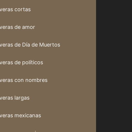
veras cortas
veras de amor
veras de Día de Muertos
veras de políticos
veras con nombres
veras largas
veras mexicanas