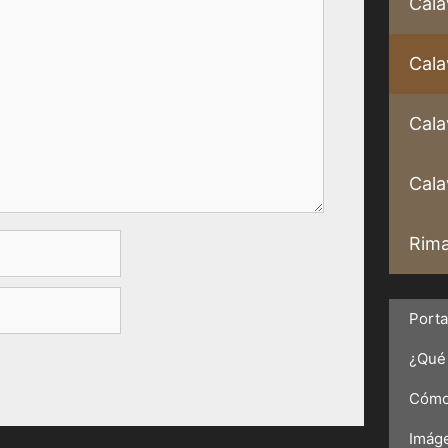
Cala
Cala
Cala
Calav
Rima
Port
¿Qué 
Cómo 
Imáge