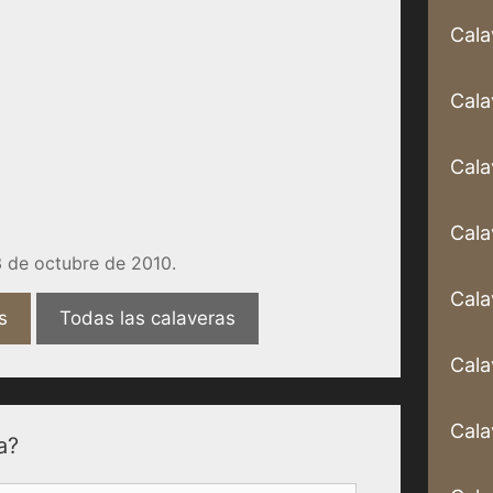
Cala
Cala
Cala
Cala
 de octubre de 2010.
Cala
s
Todas las calaveras
Cala
Cala
a?