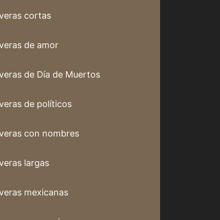
veras cortas
veras de amor
veras de Día de Muertos
veras de políticos
veras con nombres
veras largas
veras mexicanas