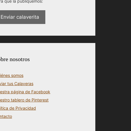
ra que la publiquemos:
Enviar calaverita
bre nosotros
iénes somos
viar tus Calaveras
estra página de Facebook
estro tablero de Pinterest
lítica de Privacidad
ntacto