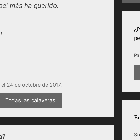
bel más ha querido.
¿N
l
pe
Pa
el 24 de octubre de 2017.
Todas las calaveras
En
Si 
a?