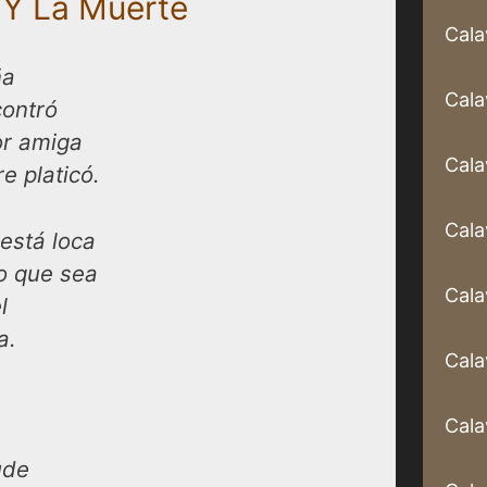
l Y La Muerte
Cala
ña
Cala
contró
or amiga
Cala
e platicó.
Cala
está loca
o que sea
Cala
l
a.
Cala
Cala
ude