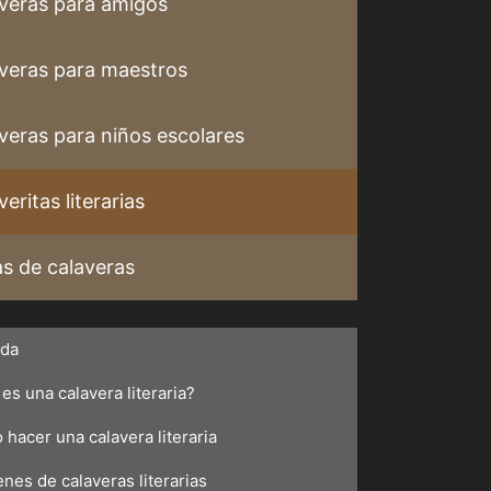
veras para amigos
veras para maestros
veras para niños escolares
eritas literarias
s de calaveras
ada
es una calavera literaria?
hacer una calavera literaria
nes de calaveras literarias