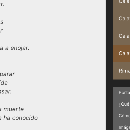
Cala
r.
Cala
es
r
Cala
a a enojar.
Calav
Rima
 parar
ida
nsar.
Port
¿Qué 
la muerte
Cómo 
a ha conocido
Imáge