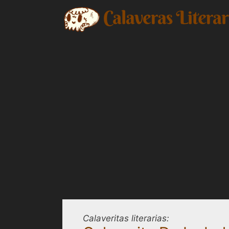
Saltar
al
contenido
Calaveritas literarias: