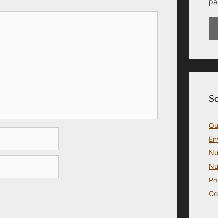
pa
So
Qu
En
Nu
Nu
Po
Co