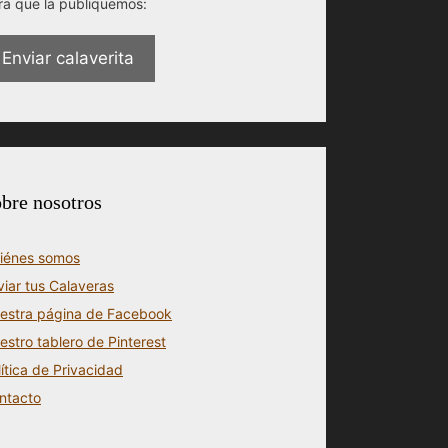
ra que la publiquemos:
Enviar calaverita
bre nosotros
iénes somos
viar tus Calaveras
estra página de Facebook
estro tablero de Pinterest
lítica de Privacidad
ntacto