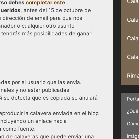
Cala
urso debes
completar este
queridos
, antes del 15 de octubre de
u dirección de email para que nos
Cala
nador o cualquier otro asunto
 y tendrás más posibilidades de ganar!
Cala
Calav
Rima
das por el usuario que las envía.
inales y no estar publicadas
i se detecta que es copiada se anulará
Port
¿Qué 
eproducir la calavera enviada en el blog
 incluyendo un enlace hacia
Cómo 
m como fuente.
Imáge
dad de calaveras que puede enviar una