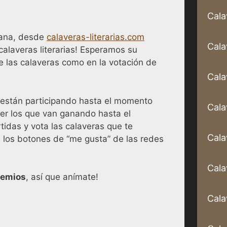
Cala
cana, desde
calaveras-literarias.com
Cala
alaveras literarias! Esperamos su
de las calaveras como en la votación de
Cala
 están participando hasta el momento
Cala
ver los que van ganando hasta el
das y vota las calaveras que te
Cala
 los botones de “me gusta” de las redes
Cala
remios
, así que anímate!
Cala