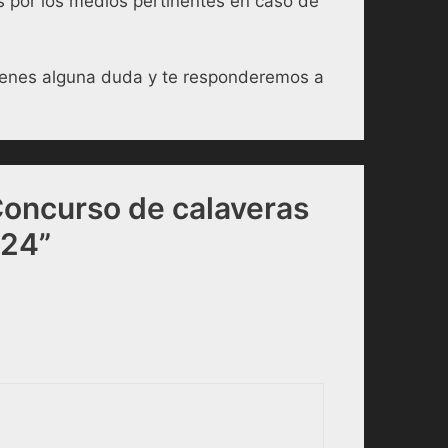
por los medios pertinentes en caso de
 tienes alguna duda y te responderemos a
Concurso de calaveras
024”