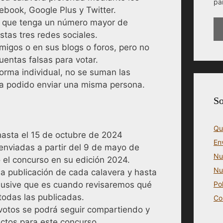
pa
book, Google Plus y Twitter.
a que tenga un número mayor de
tas tres redes sociales.
amigos o en sus blogs o foros, pero no
uentas falsas para votar.
orma individual, no se suman las
ya podido enviar una misma persona.
So
Qu
hasta el 15 de octubre de 2024
En
s enviadas a partir del 9 de mayo de
Nu
 el concurso en su edición 2024.
Nu
a publicación de cada calavera y hasta
clusive que es cuando revisaremos qué
Po
todas las publicadas.
Co
votos se podrá seguir compartiendo y
ctos para este concurso.