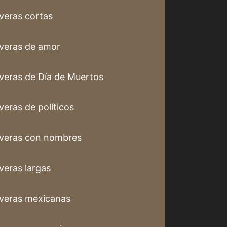
veras cortas
veras de amor
veras de Día de Muertos
veras de políticos
veras con nombres
veras largas
veras mexicanas