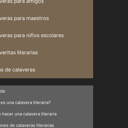
veras para amigos
veras para maestros
veras para niños escolares
eritas literarias
s de calaveras
ada
es una calavera literaria?
hacer una calavera literaria
nes de calaveras literarias