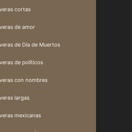
veras cortas
veras de amor
veras de Día de Muertos
veras de políticos
veras con nombres
veras largas
veras mexicanas