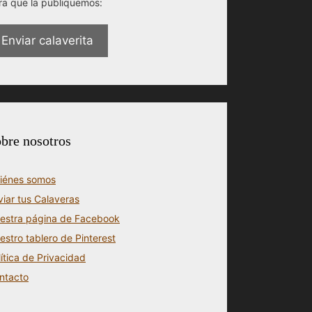
ra que la publiquemos:
Enviar calaverita
bre nosotros
iénes somos
viar tus Calaveras
estra página de Facebook
estro tablero de Pinterest
lítica de Privacidad
ntacto