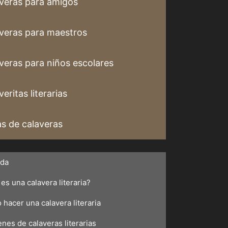
veras para amigos
veras para maestros
veras para niños escolares
eritas literarias
s de calaveras
ada
es una calavera literaria?
hacer una calavera literaria
nes de calaveras literarias