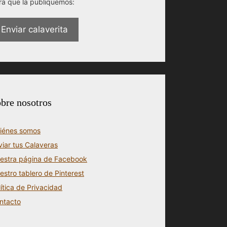
ra que la publiquemos:
Enviar calaverita
bre nosotros
iénes somos
viar tus Calaveras
estra página de Facebook
estro tablero de Pinterest
lítica de Privacidad
ntacto