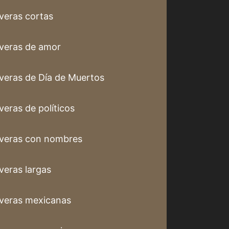
veras cortas
veras de amor
veras de Día de Muertos
veras de políticos
veras con nombres
veras largas
veras mexicanas