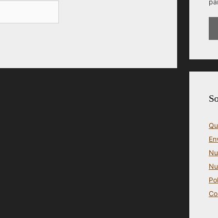
pa
So
Qu
En
Nu
Nu
Po
Co