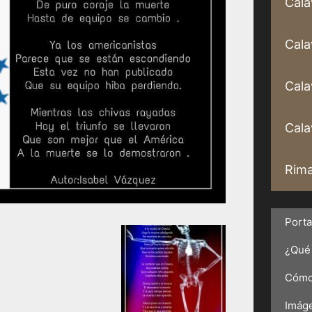
Cala
Cala
Cala
Calav
Rima
Port
¿Qué 
Cómo 
Imáge