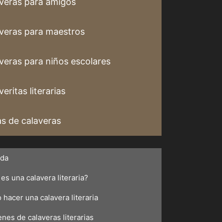
veras para amigos
veras para maestros
veras para niños escolares
eritas literarias
s de calaveras
ada
es una calavera literaria?
hacer una calavera literaria
nes de calaveras literarias