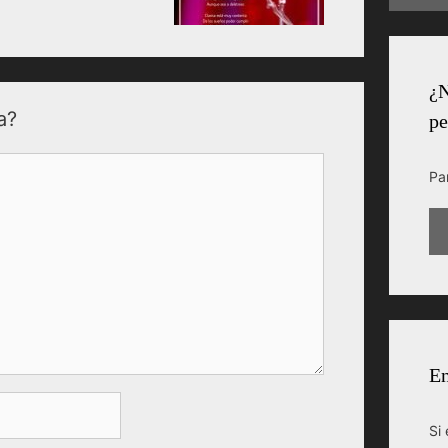
¿N
a?
pe
Pa
En
Si 