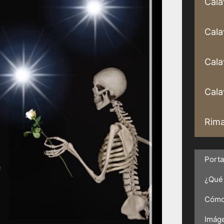
Cala
Cala
Cala
Calav
Rima
Port
¿Qué 
Cómo 
Imáge