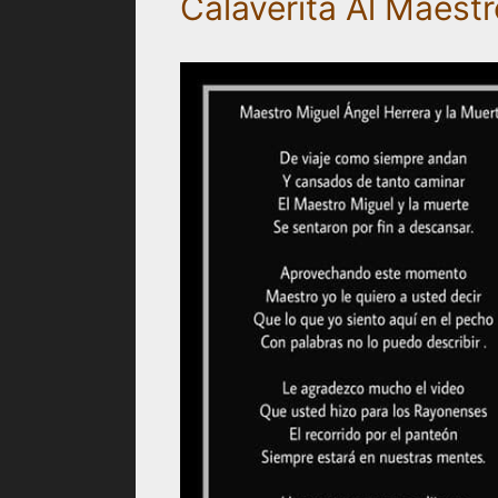
Calaverita Al Maest