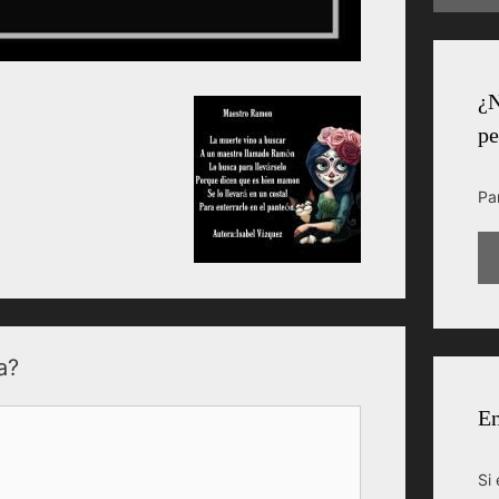
¿N
pe
Pa
a?
En
Si 