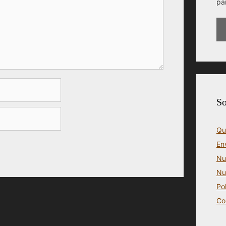
pa
So
Qu
En
Nu
Nu
Po
Co