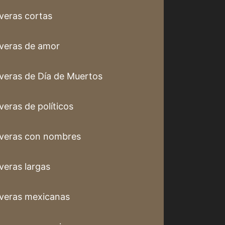
veras cortas
veras de amor
veras de Día de Muertos
veras de políticos
veras con nombres
veras largas
veras mexicanas