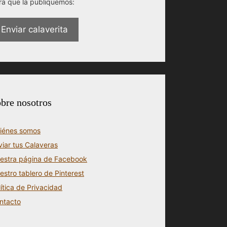
ra que la publiquemos:
Enviar calaverita
bre nosotros
iénes somos
viar tus Calaveras
estra página de Facebook
estro tablero de Pinterest
lítica de Privacidad
ntacto