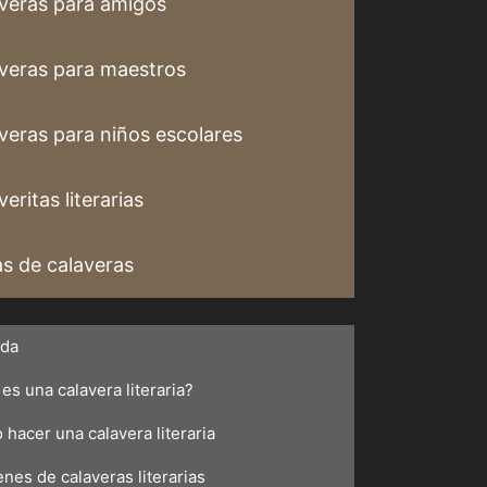
veras para amigos
veras para maestros
veras para niños escolares
eritas literarias
s de calaveras
ada
es una calavera literaria?
hacer una calavera literaria
nes de calaveras literarias