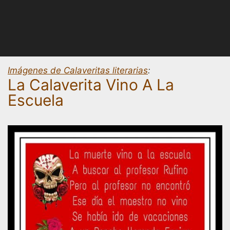
Imágenes de Calaveritas literarias
:
La Calaverita Vino A La
Escuela