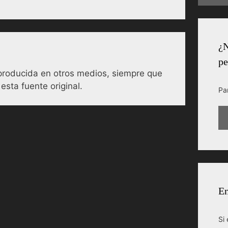
¿N
pe
reproducida en otros medios, siempre que
esta fuente original.
Pa
En
Si 