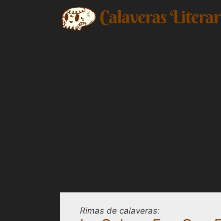
Saltar
al
contenido
Rimas de calaveras: