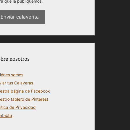
ra que la publiquemos:
Enviar calaverita
bre nosotros
iénes somos
viar tus Calaveras
estra página de Facebook
estro tablero de Pinterest
lítica de Privacidad
ntacto