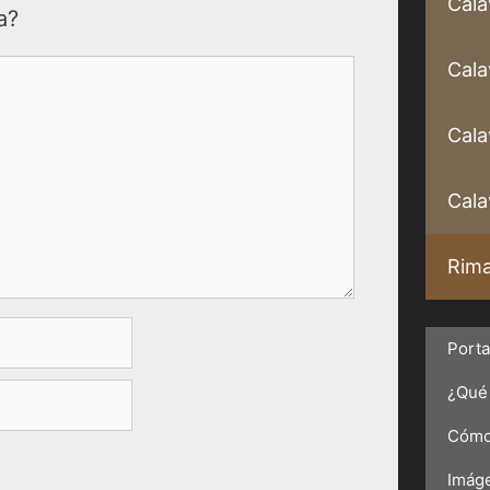
Cala
a?
Cala
Cala
Calav
Rima
Port
¿Qué 
Cómo 
Imáge