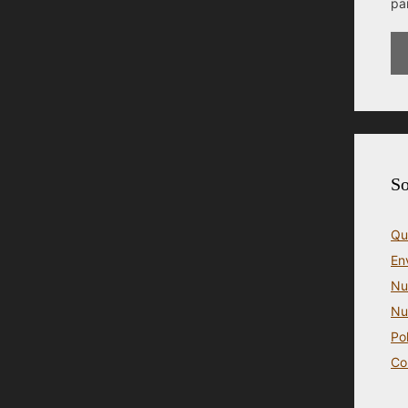
pa
So
Qu
En
Nu
Nu
Po
Co