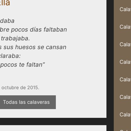
lla
Cala
 daba
Cala
bre pocos días faltaban
 trabajaba.
Cala
os sus huesos se cansan
claraba:
Cala
pocos te faltan”
Cala
 octubre de 2015.
Cala
Todas las calaveras
Cala