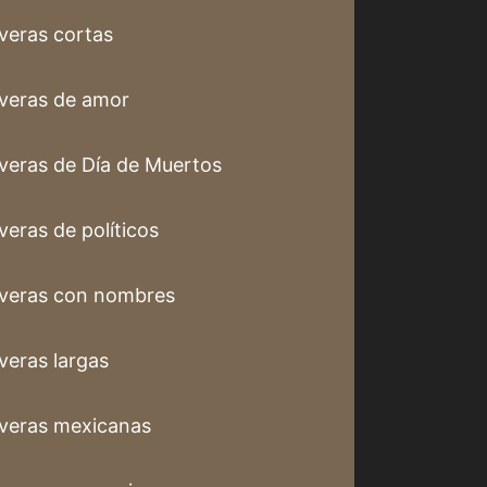
veras cortas
veras de amor
veras de Día de Muertos
veras de políticos
veras con nombres
veras largas
veras mexicanas