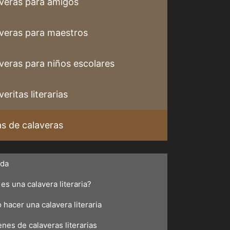
veras para amigos
veras para maestros
veras para niños escolares
eritas literarias
s de calaveras
ada
es una calavera literaria?
hacer una calavera literaria
nes de calaveras literarias