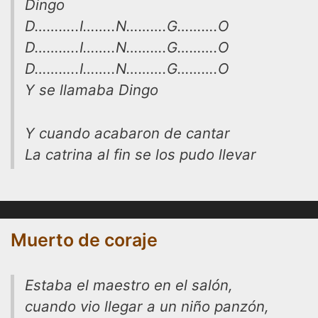
Dingo
D………..I……..N……….G……….O
D………..I……..N……….G……….O
D………..I……..N……….G……….O
Y se llamaba Dingo
Y cuando acabaron de cantar
La catrina al fin se los pudo llevar
Muerto de coraje
Estaba el maestro en el salón,
cuando vio llegar a un niño panzón,