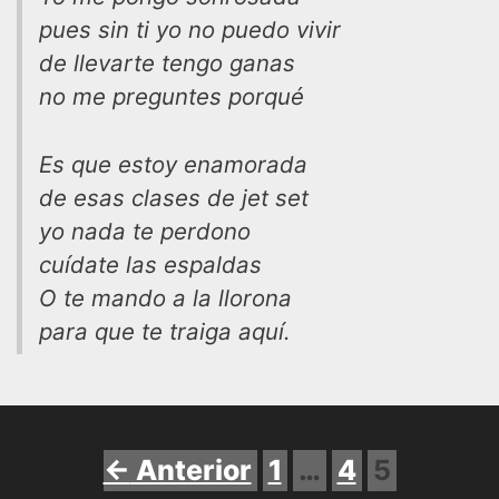
pues sin ti yo no puedo vivir
de llevarte tengo ganas
no me preguntes porqué
Es que estoy enamorada
de esas clases de jet set
yo nada te perdono
cuídate las espaldas
O te mando a la llorona
para que te traiga aquí.
Página
Página
Página
←
Anterior
1
…
4
5