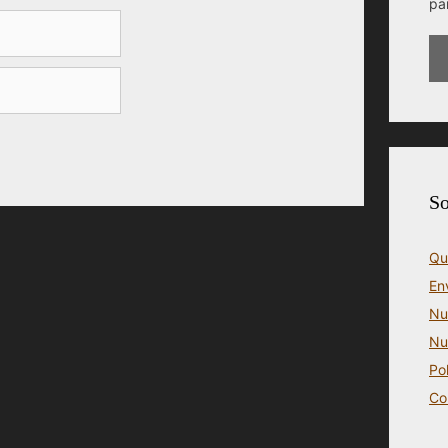
pa
So
Qu
En
Nu
Nu
Po
Co