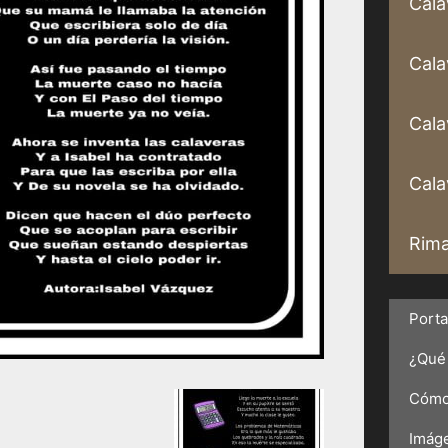
Cala
Cala
Cala
Calav
Rima
Port
¿Qué 
Cómo 
Imáge