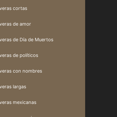
veras cortas
veras de amor
veras de Día de Muertos
veras de políticos
veras con nombres
veras largas
veras mexicanas