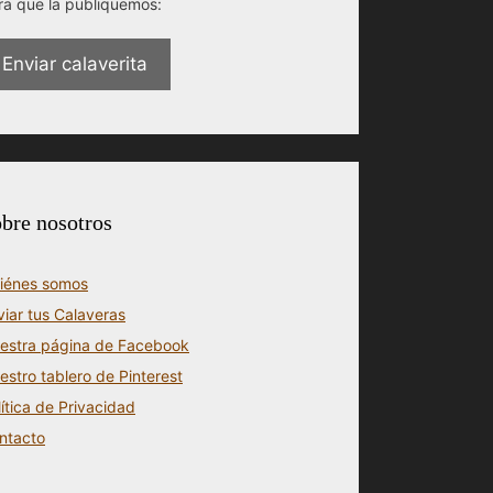
ra que la publiquemos:
Enviar calaverita
bre nosotros
iénes somos
viar tus Calaveras
estra página de Facebook
estro tablero de Pinterest
lítica de Privacidad
ntacto