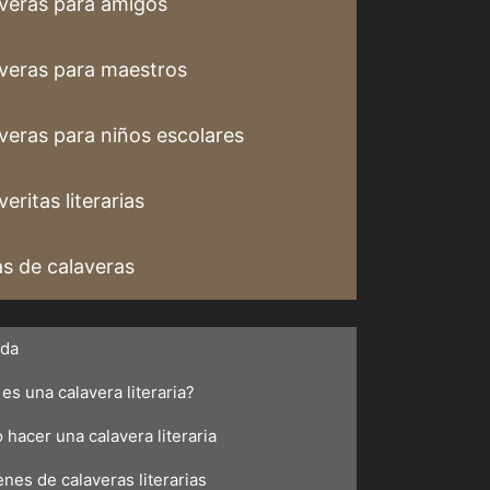
veras para amigos
veras para maestros
veras para niños escolares
eritas literarias
s de calaveras
ada
es una calavera literaria?
hacer una calavera literaria
nes de calaveras literarias