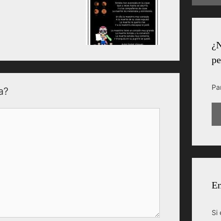
¿N
pe
Pa
a?
En
Si 