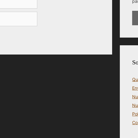
pa
So
Qu
En
Nu
Nu
Po
Co