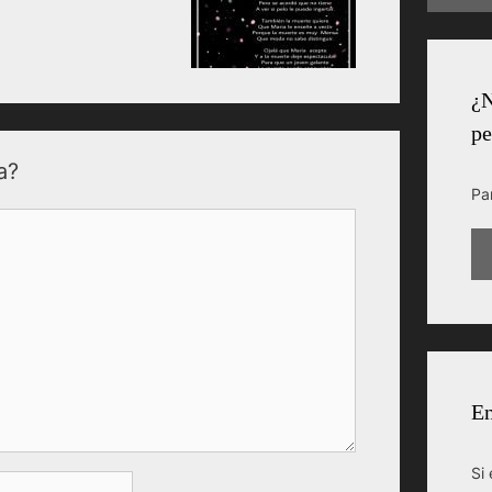
¿N
pe
a?
Pa
En
Si 