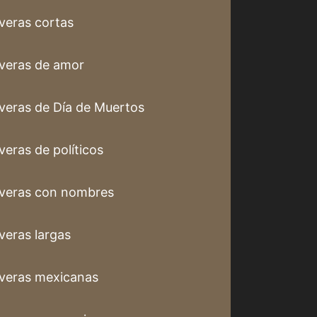
veras cortas
veras de amor
veras de Día de Muertos
veras de políticos
veras con nombres
veras largas
veras mexicanas