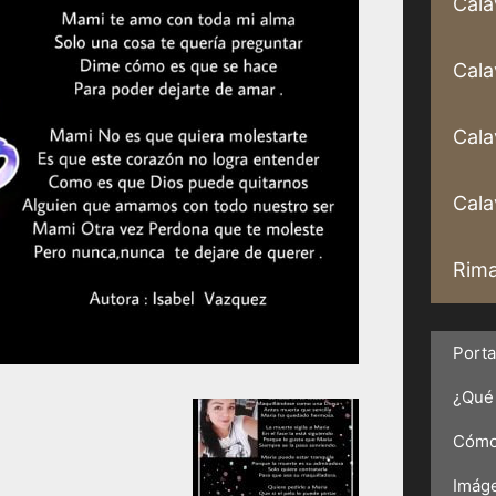
Cala
Cala
Cala
Calav
Rima
Port
¿Qué 
Cómo 
Imáge