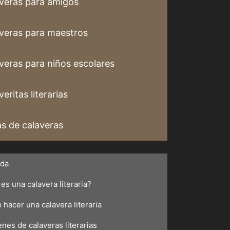
veras para amigos
veras para maestros
veras para niños escolares
eritas literarias
s de calaveras
ada
es una calavera literaria?
hacer una calavera literaria
nes de calaveras literarias